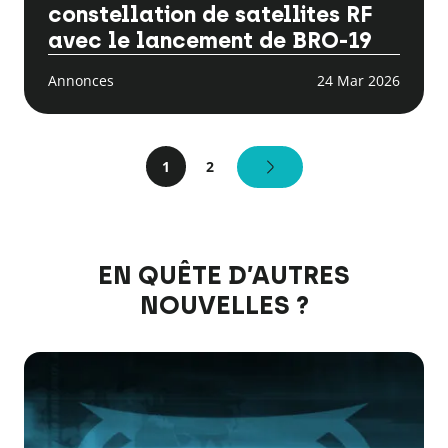
constellation de satellites RF
avec le lancement de BRO-19
Annonces
24 Mar 2026
1
Page
2
(dernière page)
SUIVANT
EN QUÊTE D’AUTRES
NOUVELLES ?