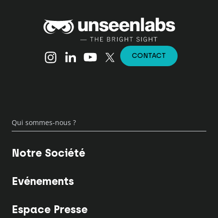
Unseenlabs
Instagram
Linkedin
YouTube
X (Twitter)
CONTACT
Qui sommes-nous ?
Notre Société
Evénements
Espace Presse